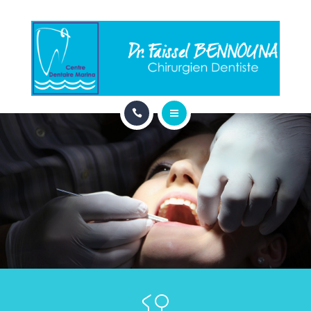
VISAGE
ESTHETIQUE
LES URGENCES
EXPLICATIONS
ACCUEIL
PRATIQUE
CABINET
RENDEZ-VOUS EN LIGNE
VISAGE
ESTHETIQUE
LES URGENCES
CONTACT
EXPLICATIONS