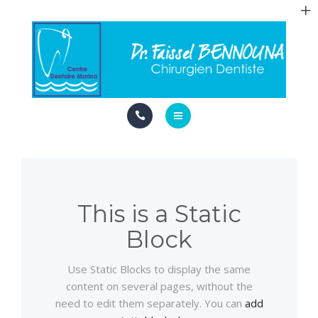
VISAGE
ESTHETIQUE
LES URGENCES
EXPLICATIONS
ACCUEIL
PRATIQUE
CABINET
RENDEZ-VOUS EN LIGNE
VISAGE
This is a Static
Block
ESTHETIQUE
Use Static Blocks to display the same
LES URGENCES
content on several pages, without the
need to edit them separately. You can
add
EXPLICATIONS